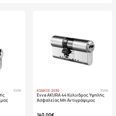
EVVA
ΚΩΔΙΚΟΣ: 2030
EVVA
λής
Evva AKURA 44 Κύλινδρος Υψηλής
ιμος
Ασφαλείας Μη Αντιγράψιμος
140,00€