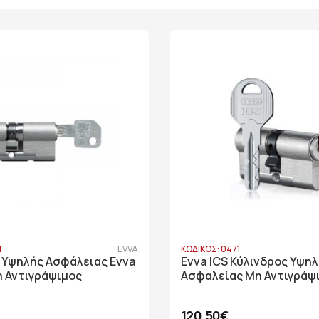
1
EVVA
ΚΩΔΙΚΟΣ: 0471
 Υψηλής Ασφάλειας Evva
Evva ICS Κύλινδρος Υψη
η Αντιγράψιμος
Ασφαλείας Μη Αντιγράψ
120,50€