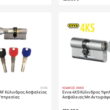
1
EVVA
ΚΩΔΙΚΟΣ: 0660
TAF Κύλινδρος Ασφαλείας
Evva 4KS Κύλινδρος Υψη
 Υπηρεσίας
Ασφάλειας Μη Αντιγράψ