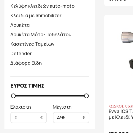
Κελύφη κλειδιών auto-moto
Κλειδιά με Immobilizer
Λουκέτα
Λουκέτα Μότο-Ποδηλάτου
Κασετίνες Ταμείων
Defender
Διάφορα Είδη
ΕΥΡΟΣ ΤΙΜΗΣ
Ελάχιστη
Μέγιστη
ΚΩΔΙΚΟΣ: 063
Evva ICS 
με Κλειδί
0
495