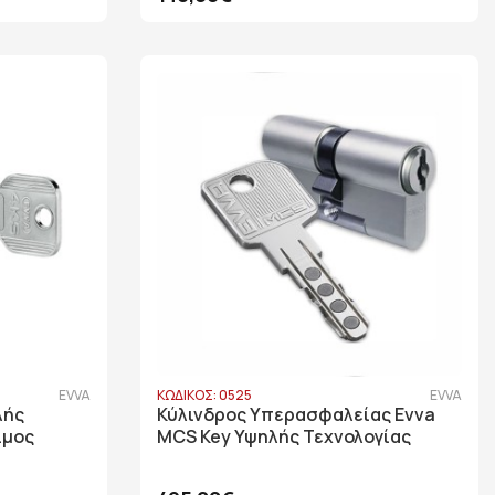
EVVA
ΚΩΔΙΚΟΣ: 0525
EVVA
λής
Κύλινδρος Υπερασφαλείας Evva
ιμος
MCS Key Υψηλής Τεχνολογίας