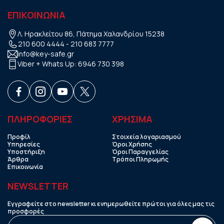
ΕΠΙΚΟΙΝΩΝΙΑ
Λ. Ηρακλείτου 86, Πάτημα Χαλανδρίου 15238
210 600 4444
-
210 683 7777
info@key-safe.gr
Viber + Whats Up:
6946 730 398
ΠΛΗΡΟΦΟΡΙΕΣ
ΧΡHΣΙΜΑ
Προφίλ
Στοιχεία λογαριασμού
Υπηρεσίες
Όροι Χρήσης
Υποστήριξη
Όροι Παραγγελίας
Άρθρα
Τρόποι Πληρωμής
Επικοινωνία
NEWSLETTER
Εγγραφείτε στο newsletter κι ενημερωθείτε πρώτοι για όλες μας τις
προσφορές