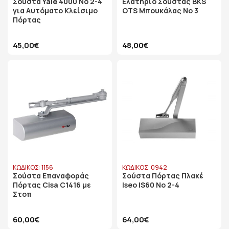
Σούστα Yale 4000 Νο 2-4
Ελατήριο Σούστας BKS
για Αυτόματο Κλείσιμο
OTS Μπουκάλας Νο 3
Πόρτας
45,00€
48,00€
ΚΩΔΙΚΟΣ: 1156
ΚΩΔΙΚΟΣ: 0942
Σούστα Επαναφοράς
Σούστα Πόρτας Πλακέ
Πόρτας Cisa C1416 με
Iseo IS60 No 2-4
Στοπ
60,00€
64,00€