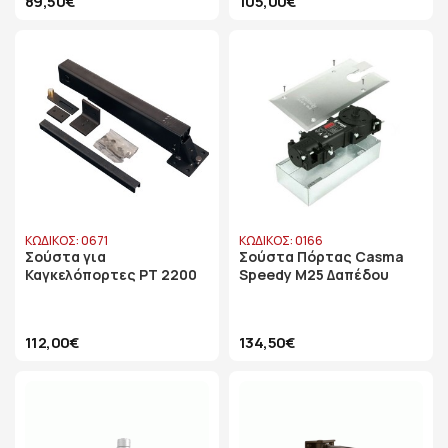
89,50€
105,00€
ΚΩΔΙΚΟΣ: 0671
ΚΩΔΙΚΟΣ: 0166
Σούστα για
Σούστα Πόρτας Casma
Καγκελόπορτες PT 2200
Speedy M25 Δαπέδου
112,00€
134,50€