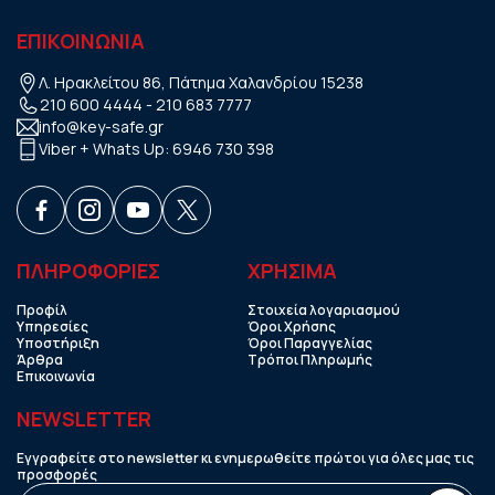
ΕΠΙΚΟΙΝΩΝΙΑ
Λ. Ηρακλείτου 86, Πάτημα Χαλανδρίου 15238
210 600 4444
-
210 683 7777
info@key-safe.gr
Viber + Whats Up:
6946 730 398
ΠΛΗΡΟΦΟΡΙΕΣ
ΧΡHΣΙΜΑ
Προφίλ
Στοιχεία λογαριασμού
Υπηρεσίες
Όροι Χρήσης
Υποστήριξη
Όροι Παραγγελίας
Άρθρα
Τρόποι Πληρωμής
Επικοινωνία
NEWSLETTER
Εγγραφείτε στο newsletter κι ενημερωθείτε πρώτοι για όλες μας τις
προσφορές