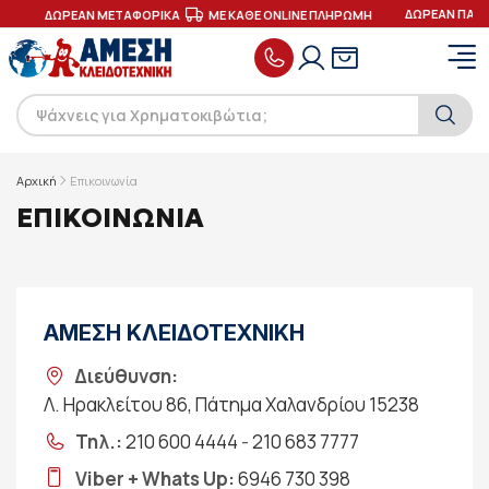
ΔΩΡΕΑΝ ΠΑΡΑ
Σ
ΔΩΡΕΑΝ ΜΕΤΑΦΟΡΙΚΑ
ΜΕ ΚΑΘΕ ONLINE ΠΛΗΡΩΜΗ
Αρχική
Επικοινωνία
ΕΠΙΚΟΙΝΩΝΙΑ
ΑΜΕΣΗ ΚΛΕΙΔΟΤΕΧΝΙΚΗ
Διεύθυνση:
Λ. Ηρακλείτου 86, Πάτημα Χαλανδρίου 15238
Τηλ.:
210 600 4444
-
210 683 7777
Viber + Whats Up:
6946 730 398