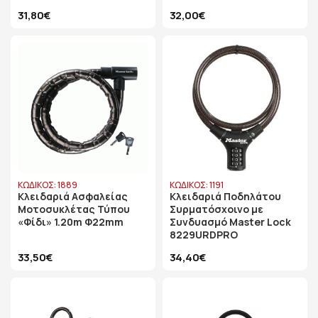
31,80€
32,00€
ΚΩΔΙΚΟΣ: 1889
ΚΩΔΙΚΟΣ: 1191
Κλειδαριά Ασφαλείας
Κλειδαριά Ποδηλάτου
Μοτοσυκλέτας Τύπου
Συρματόσχοινο με
«Φίδι» 1.20m Φ22mm
Συνδυασμό Master Lock
8229URDPRO
33,50€
34,40€