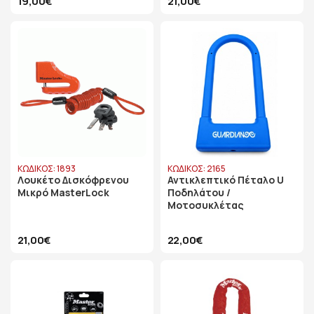
19,00€
21,00€
ΚΩΔΙΚΟΣ: 1893
ΚΩΔΙΚΟΣ: 2165
Λουκέτο Δισκόφρενου
Αντικλεπτικό Πέταλο U
Μικρό MasterLock
Ποδηλάτου /
Μοτοσυκλέτας
21,00€
22,00€