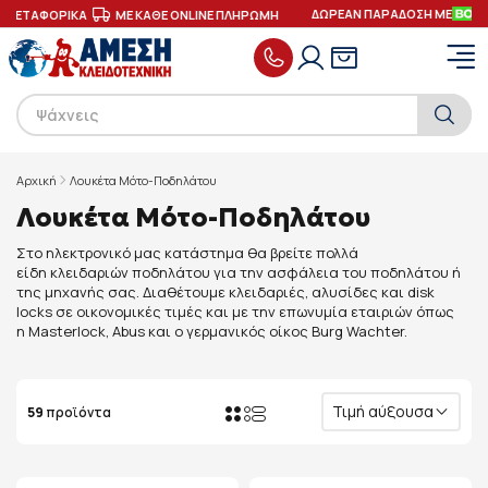
ΔΩΡΕΑΝ ΠΑΡΑΔΟΣΗ ΜΕ
ΑΦΟΡΙΚΑ
ΜΕ ΚΑΘΕ ONLINE ΠΛΗΡΩΜΗ
Αρχική
Λουκέτα Μότο-Ποδηλάτου
Λουκέτα Μότο-Ποδηλάτου
Στo ηλεκτρονικό μας κατάστημα θα βρείτε πολλά
είδη κλειδαριών ποδηλάτου για την ασφάλεια του ποδηλάτου ή
της μηχανής σας. Διαθέτουμε κλειδαριές, αλυσίδες και disk
locks σε οικονομικές τιμές και με την επωνυμία εταιριών όπως
η Masterlock, Abus και ο γερμανικός οίκος Burg Wachter.
Τιμή αύξουσα
59
προϊόντα