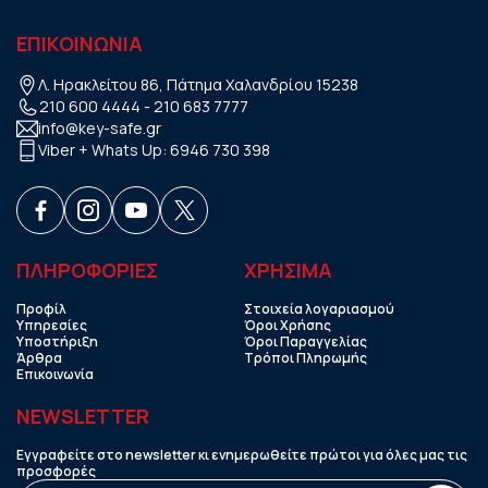
ΕΠΙΚΟΙΝΩΝΙΑ
Λ. Ηρακλείτου 86, Πάτημα Χαλανδρίου 15238
210 600 4444
-
210 683 7777
info@key-safe.gr
Viber + Whats Up:
6946 730 398
ΠΛΗΡΟΦΟΡΙΕΣ
ΧΡHΣΙΜΑ
Προφίλ
Στοιχεία λογαριασμού
Υπηρεσίες
Όροι Χρήσης
Υποστήριξη
Όροι Παραγγελίας
Άρθρα
Τρόποι Πληρωμής
Επικοινωνία
NEWSLETTER
Εγγραφείτε στο newsletter κι ενημερωθείτε πρώτοι για όλες μας τις
προσφορές