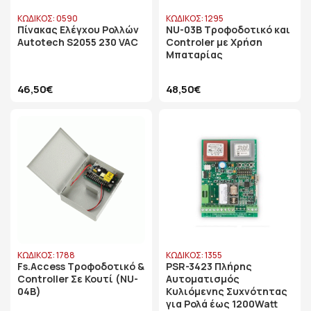
ΚΩΔΙΚΟΣ: 0590
ΚΩΔΙΚΟΣ: 1295
Πίνακας Ελέγχου Ρολλών
NU-03B Τροφοδοτικό και
Autotech S2055 230 VAC
Controler με Χρήση
Μπαταρίας
46,50€
48,50€
ΚΩΔΙΚΟΣ: 1788
ΚΩΔΙΚΟΣ: 1355
Fs.Access Τροφοδοτικό &
PSR-3423 Πλήρης
Controller Σε Κουτί (NU-
Αυτοματισμός
04B)
Κυλιόμενης Συχνότητας
για Ρολά έως 1200Watt