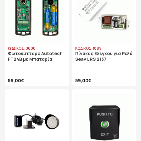
ΚΩΔΙΚΟΣ: 0600
ΚΩΔΙΚΟΣ: 1899
Φωτοκύτταρο Autotech
Πίνακας Ελέγχου για Ρολά
FT24B με Μπαταρία
Seav LRS 2137
56,00€
59,00€