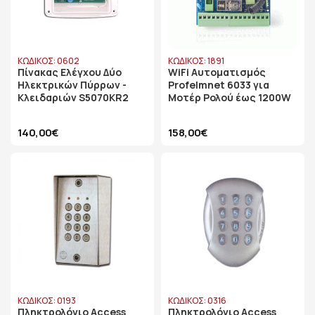
ΚΩΔΙΚΟΣ: 0602
ΚΩΔΙΚΟΣ: 1891
Πίνακας Ελέγχου Δύο
WiFi Αυτοματισμός
Ηλεκτρικών Πύρρων -
Profelmnet 6033 για
Κλειδαριών S5070KR2
Μοτέρ Ρολού έως 1200W
140,00€
158,00€
ΚΩΔΙΚΟΣ: 0193
ΚΩΔΙΚΟΣ: 0316
Πληκτρολόγιο Access
Πληκτρολόγιο Access