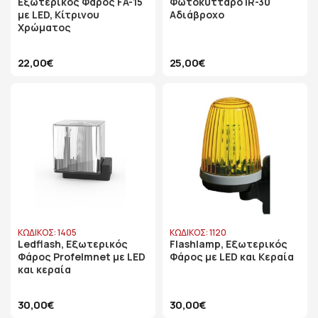
Εξωτερικός Φάρος FA-15
Φωτοκύτταρο IR-30
με LED, Κίτρινου
Αδιάβροχο
Χρώματος
22,00€
25,00€
ΚΩΔΙΚΟΣ: 1405
ΚΩΔΙΚΟΣ: 1120
Ledflash, Εξωτερικός
Flashlamp, Εξωτερικός
Φάρος Profelmnet με LED
Φάρος με LED και Κεραία
και κεραία
30,00€
30,00€