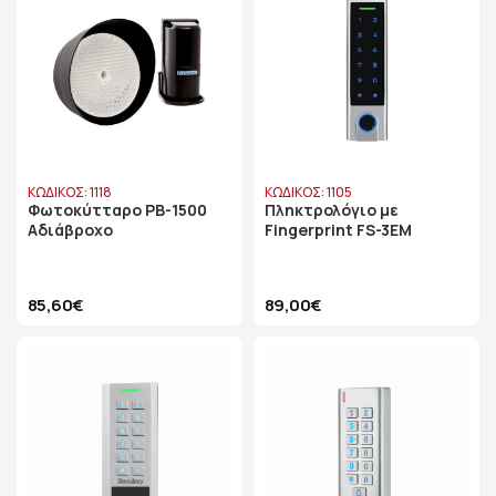
ΚΩΔΙΚΟΣ: 1118
ΚΩΔΙΚΟΣ: 1105
Φωτοκύτταρο PB-1500
Πληκτρολόγιο με
Αδιάβροχο
Fingerprint FS-3EM
85,60€
89,00€