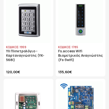
ΚΩΔΙΚΟΣ: 1959
ΚΩΔΙΚΟΣ: 1785
Yli Πληκτρολόγιο -
Fs.access Wifi
Καρταναγνώστης (YK-
Βιομετρικός Αναγνώστης
568l)
(Fs-3wifi)
120,00€
135,60€