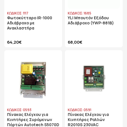
ΚΩΔΙΚΟΣ: 1117
ΚΩΔΙΚΟΣ: 1685
Φωτοκύτταρο IR-1000
YLI Μπουτόν Εξόδου
Αδιάβροχο με
Αδιάβροχο (YWP-881B)
Ανακλαστήρα
64,20€
68,00€
ΚΩΔΙΚΟΣ: 0593
ΚΩΔΙΚΟΣ: 0591
Πίνακας Ελέγχου για
Πίνακας Ελέγχου για
Κινητήρες Συρόμενων
Κινητήρες Ρολλών
Πόρτών Autotech S5070D
R2010S 230VAC