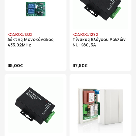
ΚΩΔΙΚΟΣ: 1332
ΚΩΔΙΚΟΣ: 1292
Δέκτης Μονοκάναλος
Πίνακας Ελέγχου Ρολλών
433,92MHz
NU-K80, 3A
35,00€
37,50€