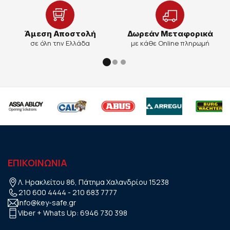
Άμεση Αποστολή
Δωρεάν Μεταφορικά
σε όλη την Ελλάδα
με κάθε Online πληρωμή
ΕΠΙΚΟΙΝΩΝΙΑ
Λ. Ηρακλείτου 86, Πάτημα Χαλανδρίου 15238
210 600 4444
-
210 683 7777
info@key-safe.gr
Viber + Whats Up:
6946 730 398