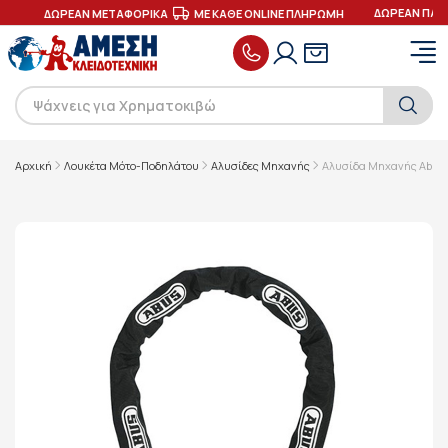
ΔΩΡΕΑΝ ΠΑΡΑ
ΕΣ
ΔΩΡΕΑΝ ΜΕΤΑΦΟΡΙΚΑ
ΜΕ ΚΑΘΕ ONLINE ΠΛΗΡΩΜΗ
Αρχική
Λουκέτα Μότο-Ποδηλάτου
Αλυσίδες Μηχανής
Αλυσίδα Μηχανής Abus 