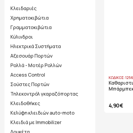
Κλειδαριές
Χρηματοκιβώτια
Γραμματοκιβώτια
Κύλινδροι
Ηλεκτρικά Συστήματα
Αξεσουάρ Πορτών
Ρολλά - Μοτέρ Ρολλών
Access Control
ΚΩΔΙΚΟΣ: 125
Καθαριστι
Σούστες Πορτών
Μπάρμπεκ
Τηλεκοντρόλ γκαραζόπορτας
Κλειδοθήκες
4,90€
Κελύφη κλειδιών auto-moto
Κλειδιά με Immobilizer
Λουκέτα