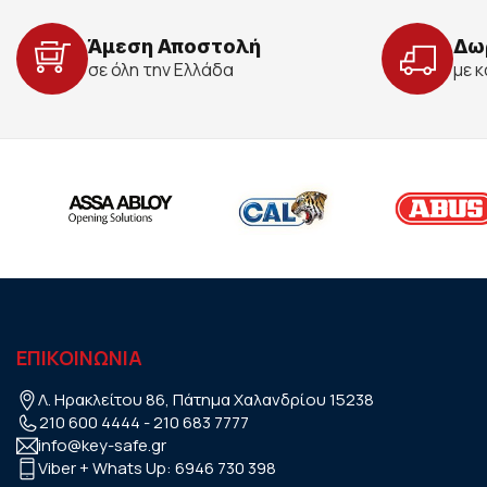
Άμεση Αποστολή
Δω
σε όλη την Ελλάδα
με 
ΕΠΙΚΟΙΝΩΝΙΑ
Λ. Ηρακλείτου 86, Πάτημα Χαλανδρίου 15238
210 600 4444
-
210 683 7777
info@key-safe.gr
Viber + Whats Up:
6946 730 398