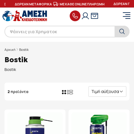
ΔΩΡΕΑΝ ΠΑΡ
ΓΕΣ
ΔΩΡΕΑΝ ΜΕΤΑΦΟΡΙΚΑ
ΜΕ ΚΑΘΕ ONLINE ΠΛΗΡΩΜΗ
Αρχική
Bostik
Bostik
Bostik
Τιμή αύξουσα
2
προϊόντα