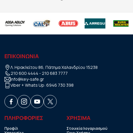
ΕΠΙΚΟΙΝΩΝΙΑ
Λ. Ηρακλείτου 86, Πάτημα Χαλανδρίου 15238
210 600 4444
-
210 683 7777
info@key-safe.gr
Viber + Whats Up:
6946 730 398
ΠΛΗΡΟΦΟΡΙΕΣ
ΧΡHΣΙΜΑ
Προφίλ
Στοιχεία λογαριασμού
Υπηρεσίες
Όροι Χρήσης