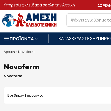
Υπηρεσίες κλειδαρά σε όλη την Αττική
ΑΣΦΑΛΕΙΣ
ΣΥΝΑΛΛΑΓΕΣ
ΔΩΡΕΑΝ 
ΠΡΟΪΟΝΤΑ
ΚΑΤΑΣΚΕΥΑΣΤΕΣ
ΥΠΗΡΕΣ
Αρχική
Novoferm
Novoferm
Novoferm
Βρέθηκαν
1
προϊόντα