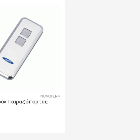
5
NOVOFERM
ρόλ Γκαραζόπορτας