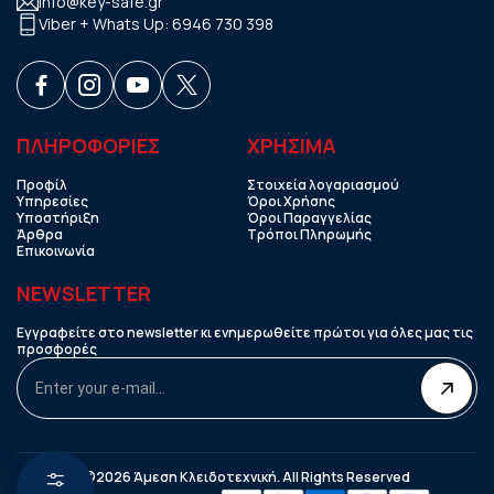
info@key-safe.gr
Viber + Whats Up:
6946 730 398
ΠΛΗΡΟΦΟΡΙΕΣ
ΧΡHΣΙΜΑ
Προφίλ
Στοιχεία λογαριασμού
Υπηρεσίες
Όροι Χρήσης
Υποστήριξη
Όροι Παραγγελίας
Άρθρα
Τρόποι Πληρωμής
Επικοινωνία
NEWSLETTER
Εγγραφείτε στο newsletter κι ενημερωθείτε πρώτοι για όλες μας τις
προσφορές
©2026 Άμεση Κλειδοτεχνική. All Rights Reserved