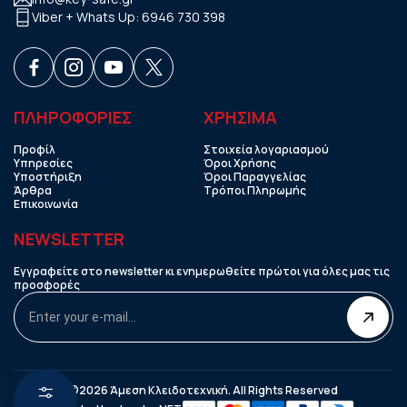
Viber + Whats Up:
6946 730 398
ΠΛΗΡΟΦΟΡΙΕΣ
ΧΡHΣΙΜΑ
Προφίλ
Στοιχεία λογαριασμού
Υπηρεσίες
Όροι Χρήσης
Υποστήριξη
Όροι Παραγγελίας
Άρθρα
Τρόποι Πληρωμής
Επικοινωνία
NEWSLETTER
Εγγραφείτε στο newsletter κι ενημερωθείτε πρώτοι για όλες μας τις
προσφορές
©2026 Άμεση Κλειδοτεχνική. All Rights Reserved