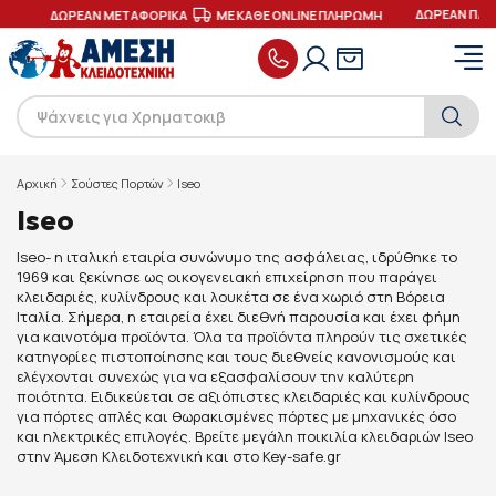
ΔΩΡΕΑΝ ΠΑΡ
ΕΣ
ΔΩΡΕΑΝ ΜΕΤΑΦΟΡΙΚΑ
ΜΕ ΚΑΘΕ ONLINE ΠΛΗΡΩΜΗ
Αρχική
Σούστες Πορτών
Iseo
Iseo
Iseo- η ιταλική εταιρία συνώνυμο της ασφάλειας, ιδρύθηκε το
1969 και ξεκίνησε ως οικογενειακή επιχείρηση που παράγει
κλειδαριές, κυλίνδρους και λουκέτα σε ένα χωριό στη Βόρεια
Ιταλία. Σήμερα, η εταιρεία έχει διεθνή παρουσία και έχει φήμη
για καινοτόμα προϊόντα. Όλα τα προϊόντα πληρούν τις σχετικές
κατηγορίες πιστοποίησης και τους διεθνείς κανονισμούς και
ελέγχονται συνεχώς για να εξασφαλίσουν την καλύτερη
ποιότητα. Ειδικεύεται σε αξιόπιστες κλειδαριές και κυλίνδρους
για πόρτες απλές και θωρακισμένες πόρτες με μηχανικές όσο
και ηλεκτρικές επιλογές. Βρείτε μεγάλη ποικιλία κλειδαριών Iseo
στην Άμεση Κλειδοτεχνική και στο Key-safe.gr