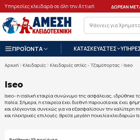
Υπηρεσίες κλειδαρά σε όλη την Αττική
ΑΣΦΑΛΕΙΣ
ΣΥΝΑΛΛΑΓΕΣ
ΔΩΡΕΑΝ ΜΕΤΑΦΟ
ΠΡΟΪΟΝΤΑ
ΚΑΤΑΣΚΕΥΑΣΤΕΣ
ΥΠΗΡΕΣ
Αρχική
Κλειδαριές
Κλειδαριές απλές - Τζαμόπορτας
Iseo
Iseo
Iseo- η ιταλική εταιρία συνώνυμο της ασφάλειας, ιδρύθηκε τ
Ιταλία. Σήμερα, η εταιρεία έχει διεθνή παρουσία και έχει φ
και ελέγχονται συνεχώς για να εξασφαλίσουν την καλύτερη π
και ηλεκτρικές επιλογές. Βρείτε μεγάλη ποικιλία κλειδαριών I
Βρέθηκαν
12
προϊόντα