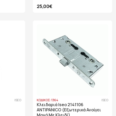
25,00€
ISEO
ΚΩΔΙΚΟΣ: 1364
ISEO
Κλειδαριά Iseo 2141106
ANTIPANICO (Εξωτερικά Ανοίγει
Μονό Με Κλειδί)