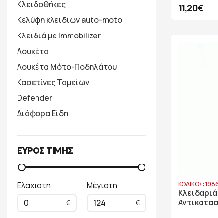
Κλειδοθήκες
11,20€
Κελύφη κλειδιών auto-moto
Κλειδιά με Immobilizer
Λουκέτα
Λουκέτα Μότο-Ποδηλάτου
Κασετίνες Ταμείων
Defender
Διάφορα Είδη
ΕΥΡΟΣ ΤΙΜΗΣ
Ελάχιστη
Μέγιστη
ΚΩΔΙΚΟΣ: 198
Kλειδαριά
Αντικατα
0
124