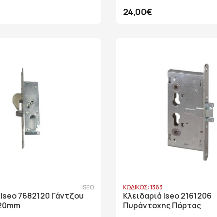
24,00€
3
ISEO
ΚΩΔΙΚΟΣ: 1363
 Iseo 7682120 Γάντζου
Κλειδαριά Iseo 2161206
 20mm
Πυράντοχης Πόρτας