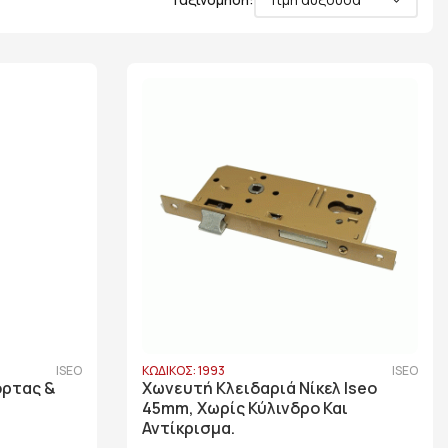
ISEO
ΚΩΔΙΚΟΣ: 1993
ISEO
ορτας &
Χωνευτή Κλειδαριά Νίκελ Iseo
45mm, Χωρίς Κύλινδρο Και
Αντίκρισμα.