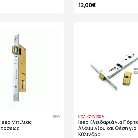
12,00€
6
ISEO
ΚΩΔΙΚΟΣ: 1309
 Iseo Μπίλιας
Iseo Κλειδαριά για Πόρτ
στάσεως
Αλουμινίου και Θέση για
Κύλινδρο