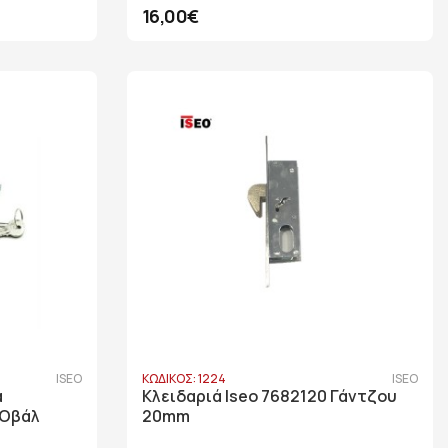
16,00€
ISEO
ΚΩΔΙΚΟΣ: 1224
ISEO
α
Κλειδαριά Iseo 7682120 Γάντζου
 Οβάλ
20mm