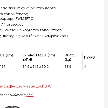
 αποθηκευτικό χώρο στην πόρτα.
ητα τοποθέτησης
 συρτάρι (FW123FTC)
α Α4 μεγέθους
μβάνεται υλικό για την τοποθέτηση.
ς μπαταρίες AAA (δεν περιλαμβάνονται).
ΕΙΣ (cm)
ΕΣ. ΔΙΑΣΤΑΣΕΙΣ (cm)
ΒΑΡΟΣ
ΠΥΡΡΟΙ
YxΠxB
(kg)
49.1
34.9 x 31.9 x 30.2
38.9
4
ματοκιβωτίων Master Lock LFW
ε άλλες γλώσσες
εδώ