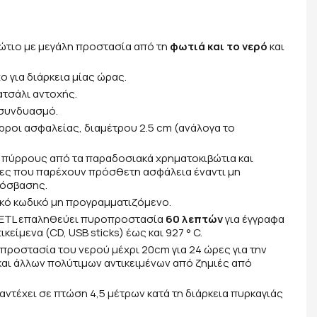
τιο με μεγάλη προστασία από τη
φωτιά και το νερό
και
 για διάρκεια μίας ώρας.
τσάλι αντοχής.
 συνδυασμό.
ύρροι ασφαλείας, διαμέτρου 2.5 cm (ανάλογα το
πύρρους από τα παραδοσιακά χρηματοκιβώτια και
ες που παρέχουν πρόσθετη ασφάλεια έναντι μη
όσβασης.
κό κωδικό μη προγραμματιζόμενο.
/ ETL επαληθεύει πυροπροστασία
60 λεπτών
για έγγραφα
κείμενα (CD, USB sticks) έως και 927 ° C.
προστασία του νερού μέχρι 20cm για 24 ώρες για την
αι άλλων πολύτιμων αντικειμένων από ζημιές από
 αντέχει σε πτώση 4,5 μέτρων κατά τη διάρκεια πυρκαγιάς