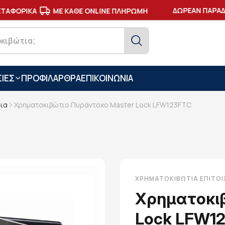
ΔΩΡΕΑΝ ΠΑΡΑΔΟΣΗ
ΟΡΙΚΑ
ΜΕ ΚΑΘΕ ONLINE ΠΛΗΡΩΜΗ
ΙΕΣ
ΠΡΟΦΙΛ
ΑΡΘΡΑ
ΕΠΙΚΟΙΝΩΝΙΑ
δια
Χρηματοκιβώτιο Πυράντοχο Master Lock LFW123FTC
ΧΡΗΜΑΤΟΚΙΒΏΤΙΑ ΕΠΙΤΟΊΧ
Χρηματοκι
Lock LFW1