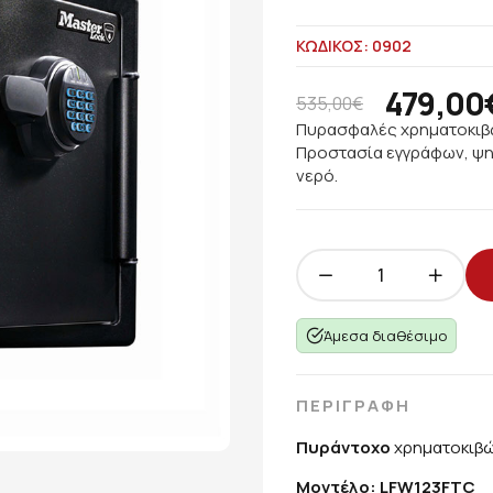
ΚΩΔΙΚΟΣ: 0902
479,00
535,00€
Πυρασφαλές χρηματοκιβώ
Προστασία εγγράφων, ψη
νερό.
Άμεσα διαθέσιμο
ΠΕΡΙΓΡΑΦΗ
Πυράντοχο
χρηματοκιβώ
Μοντέλο: LFW123FTC