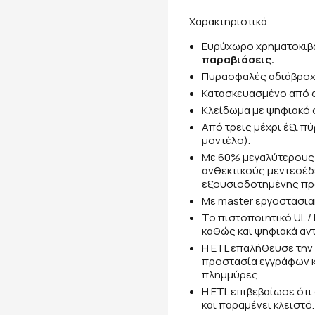
Χαρακτηριστικά
Ευρύχωρο χρηματοκιβώ
παραβιάσεις.
Πυρασφαλές αδιάβροχο
Κατασκευασμένο από α
Κλείδωμα με ψηφιακό
Από τρεις μέχρι έξι π
μοντέλο).
Με 60% μεγαλύτερους 
ανθεκτικούς μεντεσέδ
εξουσιοδοτημένης πρ
Με master εργοστασια
Το πιστοποιητικό UL 
καθώς και ψηφιακά αντι
Η ETL επαλήθευσε την 
προστασία εγγράφων κ
πλημμύρες.
Η ETL επιβεβαίωσε ότι
και παραμένει κλειστό.