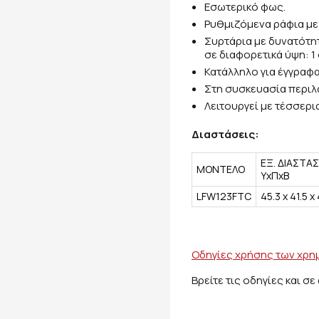
Εσωτερικό φως.
Ρυθμιζόμενα ράφια με
Συρτάρια με δυνατότ
σε διαφορετικά ύψη: 1
Κατάλληλο για έγγραφ
Στη συσκευασία περιλα
Λειτουργεί με τέσσερι
Διαστάσεις:
ΕΞ. ΔΙΑΣΤΑΣ
ΜΟΝΤΕΛΟ
YxΠxB
LFW123FTC
45.3 x 41.5 x 
Οδηγίες χρήσης των χρη
Βρείτε τις οδηγίες και σ