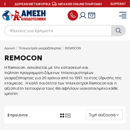
ΔΩΡΕΑΝ ΠΑ
ΓΕΣ
ΔΩΡΕΑΝ ΜΕΤΑΦΟΡΙΚΑ
ΜΕ ΚΑΘΕ ONLINE ΠΛΗΡΩΜΗ
Αρχική
Τηλεκοντρόλ γκαραζόπορτας
REMOCON
REMOCON
Η Remocon, ασχολείται με την κατασκευή και
πώληση προγραμματιζόμενων τηλεχειριστηρίων
γκαραζόπορτας για 20 χρόνια από το 1997, το έτος ίδρυσης της
εταιρείας . Η καλή ποιότητα των τηλεκοντρολ Remocon και η
αξιόπιστη λειτουργία τους θα αφήσουν ικανοποιημένο κάθε
χρήστη.
Τιμή αύξουσα
2
προϊόντα