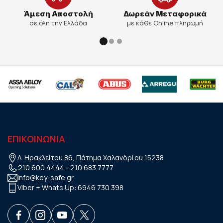
Άμεση Αποστολή
Δωρεάν Μεταφορικά
σε όλη την Ελλάδα
με κάθε Online πληρωμή
ΕΠΙΚΟΙΝΩΝΙΑ
Λ. Ηρακλείτου 86, Πάτημα Χαλανδρίου 15238
210 600 4444
-
210 683 7777
info@key-safe.gr
Viber + Whats Up:
6946 730 398