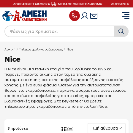
ΔΩΡΕΑΝ ΠΑΡ
ΕΣ
ΔΩΡΕΑΝ ΜΕΤΑΦΟΡΙΚΑ
ΜΕ ΚΑΘΕ ONLINE ΠΛΗΡΩΜΗ
Αρχική
Τηλεκοντρόλ γκαραζόπορτας
Nice
Nice
Η Nice είναι μια ιταλική εταιρία που ιδρύθηκε το 1993 και
παράγει προϊόντα αιχμής στον τομέα της οικιακής
αυτοματοποίησης, οικιακής ασφάλειας και έξυπνης οικιακής
χρήσης, με ένα ευρύ φάσμα λύσεων για την αυτοματοποίηση
θυρών, για γκαραζόπορτες, πάρκινγκ, ασύρματους συναγερμούς
και συστήματα ασφαλείας για κατοικίες, εμπορικές και
βιομηχανικές εφαρμογές. Στο key-safe.gr θα βρείτε
τηλεχειριστήρια γκαραζόπορτας από την ιταλική Nice.
Τιμή αύξουσα
3
προϊόντα