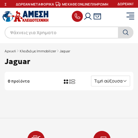
ΔΩΡΕΑΝ ΠΑ
ΓΕΣ
ΔΩΡΕΑΝ ΜΕΤΑΦΟΡΙΚΑ
ΜΕ ΚΑΘΕ ONLINE ΠΛΗΡΩΜΗ
Αρχική
Κλειδιά με Immobilizer
Jaguar
Jaguar
Τιμή αύξουσα
0
προϊόντα