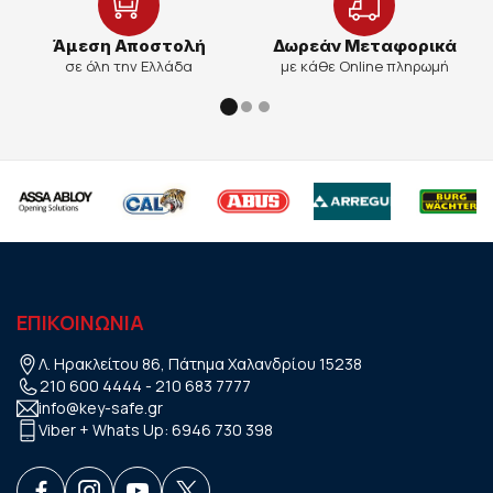
Άμεση Αποστολή
Δωρεάν Μεταφορικά
σε όλη την Ελλάδα
με κάθε Online πληρωμή
ΕΠΙΚΟΙΝΩΝΙΑ
Λ. Ηρακλείτου 86, Πάτημα Χαλανδρίου 15238
210 600 4444
-
210 683 7777
info@key-safe.gr
Viber + Whats Up:
6946 730 398