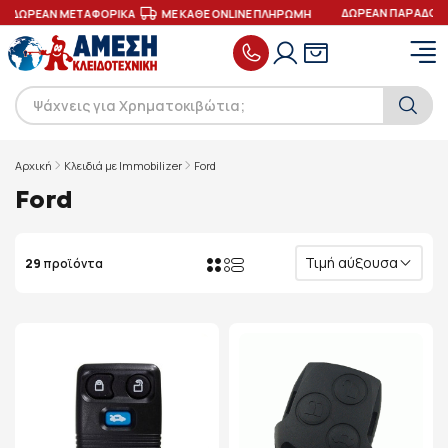
ΔΩΡΕΑΝ ΠΑΡΑΔΟΣΗ Μ
ΔΩΡΕΑΝ ΜΕΤΑΦΟΡΙΚΑ
ΜΕ ΚΑΘΕ ONLINE ΠΛΗΡΩΜΗ
Αρχική
Κλειδιά με Immobilizer
Ford
Ford
Τιμή αύξουσα
29
προϊόντα