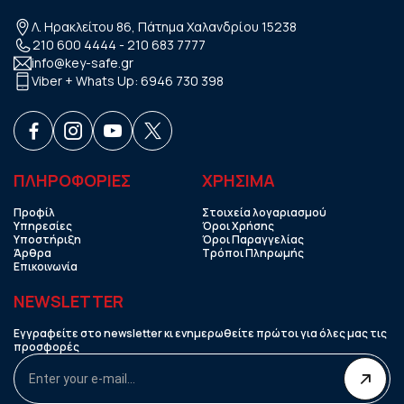
Λ. Ηρακλείτου 86, Πάτημα Χαλανδρίου 15238
210 600 4444
-
210 683 7777
info@key-safe.gr
Viber + Whats Up:
6946 730 398
ΠΛΗΡΟΦΟΡΙΕΣ
ΧΡHΣΙΜΑ
Προφίλ
Στοιχεία λογαριασμού
Υπηρεσίες
Όροι Χρήσης
Υποστήριξη
Όροι Παραγγελίας
Άρθρα
Τρόποι Πληρωμής
Επικοινωνία
NEWSLETTER
Εγγραφείτε στο newsletter κι ενημερωθείτε πρώτοι για όλες μας τις
προσφορές