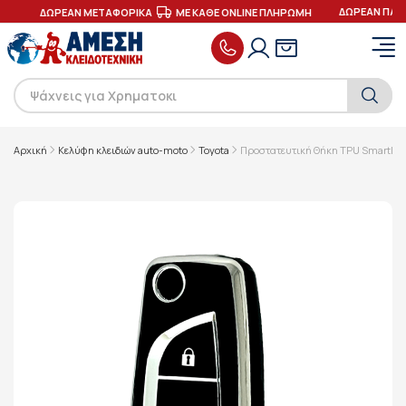
ΔΩΡΕΑΝ ΠΑΡΑ
ΕΣ
ΔΩΡΕΑΝ ΜΕΤΑΦΟΡΙΚΑ
ΜΕ ΚΑΘΕ ONLINE ΠΛΗΡΩΜΗ
Αρχική
Κελύφη κλειδιών auto-moto
Toyota
Προστατευτική Θήκη TPU SmartKey 