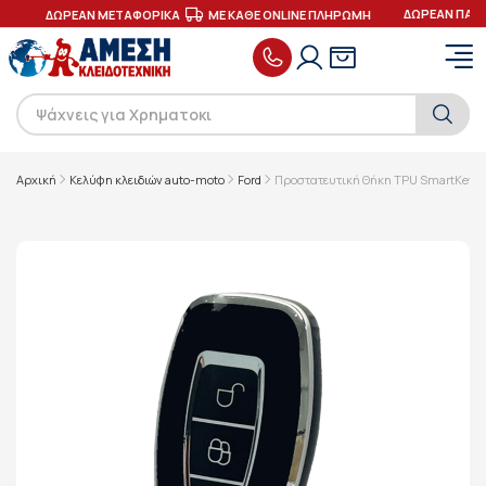
ΔΩΡΕΑΝ ΠΑΡΑ
Σ
ΔΩΡΕΑΝ ΜΕΤΑΦΟΡΙΚΑ
ΜΕ ΚΑΘΕ ONLINE ΠΛΗΡΩΜΗ
Αρχική
Κελύφη κλειδιών auto-moto
Ford
Προστατευτική Θήκη TPU SmartKey Κλ