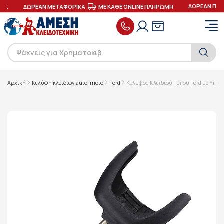
ΔΩΡΕΑΝ ΠΑΡ
ΕΣ
ΔΩΡΕΑΝ ΜΕΤΑΦΟΡΙΚΑ
ΜΕ ΚΑΘΕ ONLINE ΠΛΗΡΩΜΗ
Αρχική
Κελύφη κλειδιών auto-moto
Ford
Κέλυφος Κλειδιού Τύπου Ford με Υποδ