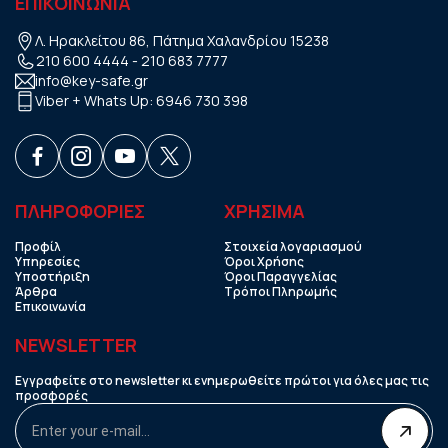
ΕΠΙΚΟΙΝΩΝΙΑ
Λ. Ηρακλείτου 86, Πάτημα Χαλανδρίου 15238
210 600 4444
-
210 683 7777
info@key-safe.gr
Viber + Whats Up:
6946 730 398
ΠΛΗΡΟΦΟΡΙΕΣ
ΧΡHΣΙΜΑ
Προφίλ
Στοιχεία λογαριασμού
Υπηρεσίες
Όροι Χρήσης
Υποστήριξη
Όροι Παραγγελίας
Άρθρα
Τρόποι Πληρωμής
Επικοινωνία
NEWSLETTER
Εγγραφείτε στο newsletter κι ενημερωθείτε πρώτοι για όλες μας τις
προσφορές