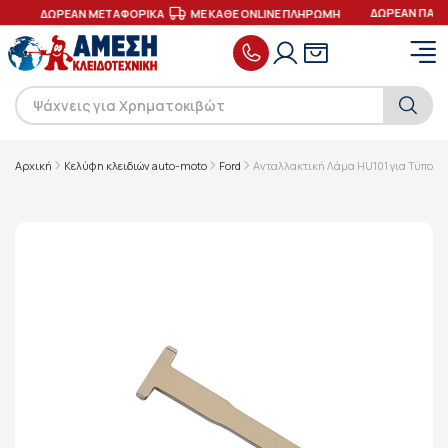
ΔΩΡΕΑΝ ΠΑΡΑ
Σ
ΔΩΡΕΑΝ ΜΕΤΑΦΟΡΙΚΑ
ΜΕ ΚΑΘΕ ONLINE ΠΛΗΡΩΜΗ
Αρχική
Κελύφη κλειδιών auto-moto
Ford
Ανταλλακτική Λάμα HU101 για Τύπου F