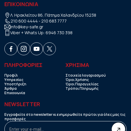
ΕΠΙΚΟΙΝΩΝΙΑ
Λ. Ηρακλείτου 86, Πάτημα Χαλανδρίου 15238
210 600 4444
-
210 683 7777
info@key-safe.gr
Viber + Whats Up:
6946 730 398
ΠΛΗΡΟΦΟΡΙΕΣ
ΧΡHΣΙΜΑ
Προφίλ
Στοιχεία λογαριασμού
Υπηρεσίες
Όροι Χρήσης
Υποστήριξη
Όροι Παραγγελίας
Άρθρα
Τρόποι Πληρωμής
Επικοινωνία
NEWSLETTER
Εγγραφείτε στο newsletter κι ενημερωθείτε πρώτοι για όλες μας τις
προσφορές