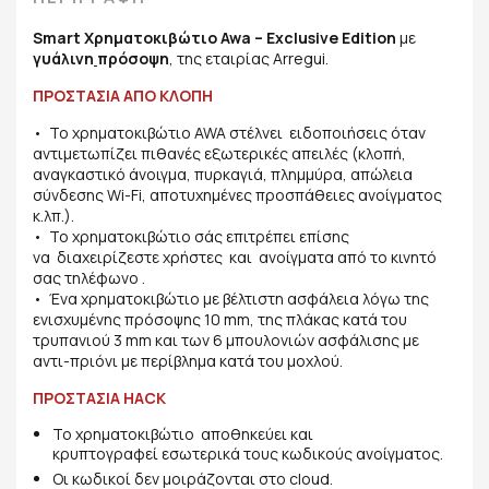
Smart Χρηματοκιβώτιο Awa – Exclusive Edition
με
γυάλινη
πρόσοψη
, της εταιρίας Arregui.
ΠΡΟΣΤΑΣΙΑ ΑΠΟ ΚΛΟΠΗ
• Το χρηματοκιβώτιο AWA στέλνει ειδοποιήσεις όταν
αντιμετωπίζει πιθανές εξωτερικές απειλές (κλοπή,
αναγκαστικό άνοιγμα, πυρκαγιά, πλημμύρα, απώλεια
σύνδεσης Wi-Fi, αποτυχημένες προσπάθειες ανοίγματος
κ.λπ.).
• Το χρηματοκιβώτιο σάς επιτρέπει επίσης
να διαχειρίζεστε χρήστες και ανοίγματα από το κινητό
σας τηλέφωνο .
• Ένα χρηματοκιβώτιο με βέλτιστη ασφάλεια λόγω της
ενισχυμένης πρόσοψης 10 mm, της πλάκας κατά του
τρυπανιού 3 mm και των 6 μπουλονιών ασφάλισης με
αντι-πριόνι με περίβλημα κατά του μοχλού.
ΠΡΟΣΤΑΣΙΑ HACK
Το χρηματοκιβώτιο αποθηκεύει και
κρυπτογραφεί εσωτερικά τους κωδικούς ανοίγματος.
Οι κωδικοί δεν μοιράζονται στο cloud.