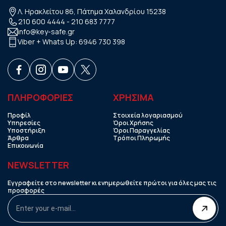
Λ. Ηρακλείτου 86, Πάτημα Χαλανδρίου 15238
210 600 4444
-
210 683 7777
info@key-safe.gr
Viber + Whats Up:
6946 730 398
ΠΛΗΡΟΦΟΡΙΕΣ
ΧΡHΣΙΜΑ
Προφίλ
Στοιχεία λογαριασμού
Υπηρεσίες
Όροι Χρήσης
Υποστήριξη
Όροι Παραγγελίας
Άρθρα
Τρόποι Πληρωμής
Επικοινωνία
NEWSLETTER
Εγγραφείτε στο newsletter κι ενημερωθείτε πρώτοι για όλες μας τις
προσφορές