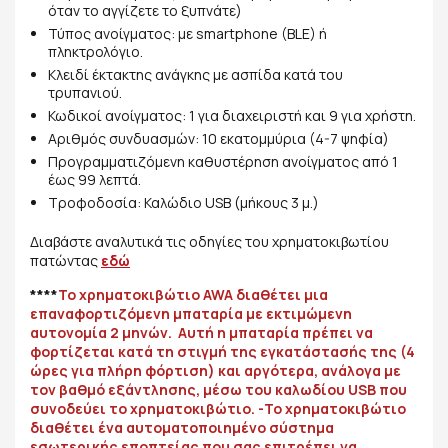
όταν το αγγίζετε το ξυπνάτε)
Τύπος ανοίγματος: με smartphone (BLE) ή
πληκτρολόγιο.
Κλειδί έκτακτης ανάγκης με ασπίδα κατά του
τρυπανιού.
Κωδικοί ανοίγματος: 1 για διαχειριστή και 9 για χρήστη.
Αριθμός συνδυασμών: 10 εκατομμύρια (4-7 ψηφία)
Προγραμματιζόμενη καθυστέρηση ανοίγματος από 1
έως 99 λεπτά.
Τροφοδοσία: Καλώδιο USB (μήκους 3 μ.)
Διαβάστε αναλυτικά τις οδηγίες του χρηματοκιβωτίου
πατώντας
εδώ
****
Το χρηματοκιβώτιο AWA διαθέτει μια
επαναφορτιζόμενη μπαταρία με εκτιμώμενη
αυτονομία 2 μηνών. Αυτή η μπαταρία πρέπει να
φορτίζεται κατά τη στιγμή της εγκατάστασής της (4
ώρες για πλήρη φόρτιση) και αργότερα, ανάλογα με
τον βαθμό εξάντλησης, μέσω του καλωδίου USB που
συνοδεύει το χρηματοκιβώτιο. -Το χρηματοκιβώτιο
διαθέτει ένα αυτοματοποιημένο σύστημα
εσωτερικής εποπτείας που σας επιτρέπει να