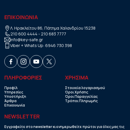
ΕΠΙΚΟΙΝΩΝΙΑ
Λ. Ηρακλείτου 86, Πάτημα Χαλανδρίου 15238
210 600 4444
-
210 683 7777
info@key-safe.gr
Viber + Whats Up:
6946 730 398
ΠΛΗΡΟΦΟΡΙΕΣ
ΧΡHΣΙΜΑ
Προφίλ
Στοιχεία λογαριασμού
Υπηρεσίες
Όροι Χρήσης
Υποστήριξη
Όροι Παραγγελίας
Άρθρα
Τρόποι Πληρωμής
Επικοινωνία
NEWSLETTER
Εγγραφείτε στο newsletter κι ενημερωθείτε πρώτοι για όλες μας τις