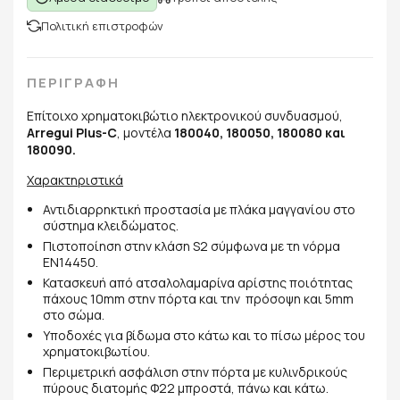
Πολιτική επιστροφών
ΠΕΡΙΓΡΑΦΗ
Επίτοιχο χρηματοκιβώτιο ηλεκτρονικού συνδυασμού,
Arregui Plus-C
, μοντέλα
180040, 180050, 180080 και
180090.
Χαρακτηριστικά
Αντιδιαρρηκτική προστασία με πλάκα μαγγανίου στο
σύστημα κλειδώματος.
Πιστοποίηση στην κλάση S2 σύμφωνα με τη νόρμα
ΕΝ14450.
Κατασκευή από ατσαλολαμαρίνα αρίστης ποιότητας
πάχους 10mm στην πόρτα και την πρόσοψη και 5mm
στο σώμα.
Υποδοχές για βίδωμα στο κάτω και το πίσω μέρος του
χρηματοκιβωτίου.
Περιμετρική ασφάλιση στην πόρτα με κυλινδρικούς
πύρους διατομής Φ22 μπροστά, πάνω και κάτω.