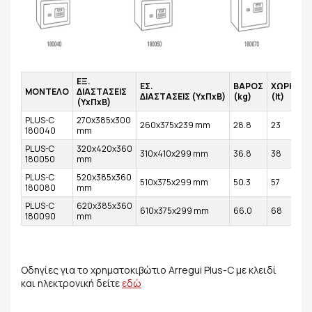
ΕΞ.
ΕΣ.
ΒΑΡΟΣ
ΧΩΡΗΤΙΚ
ΜΟΝΤΕΛΟ
ΔΙΑΣΤΑΣΕΙΣ
ΔΙΑΣΤΑΣΕΙΣ (ΥxΠxΒ)
(kg)
(lt)
(ΥxΠxΒ)
PLUS-C
270x385x300
260x375x239 mm
28.8
23
180040
mm
PLUS-C
320x420x360
310x410x299 mm
36.8
38
180050
mm
PLUS-C
520x385x360
510x375x299 mm
50.3
57
180080
mm
PLUS-C
620x385x360
610x375x299 mm
66.0
68
180090
mm
Οδηγίες για το χρηματοκιβώτιο Arregui Plus-C με κλειδί
και ηλεκτρονική δείτε
εδώ