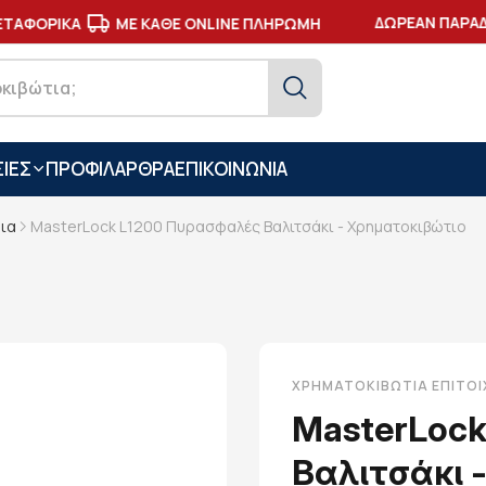
ΔΩΡΕΑΝ ΠΑΡΑΔΟ
ΑΦΟΡΙΚΑ
ΜΕ ΚΑΘΕ ONLINE ΠΛΗΡΩΜΗ
ΙΕΣ
ΠΡΟΦΙΛ
ΑΡΘΡΑ
ΕΠΙΚΟΙΝΩΝΙΑ
δια
MasterLock L1200 Πυρασφαλές Βαλιτσάκι - Χρηματοκιβώτιο
ΧΡΗΜΑΤΟΚΙΒΏΤΙΑ ΕΠΙΤΟΊΧ
MasterLoc
Βαλιτσάκι 