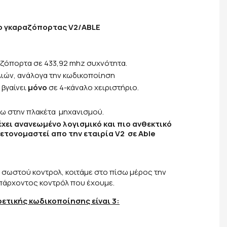
ιο γκαραζόπορτας V2/ABLE
αζόπορτα σε 433,92 mhz συχνότητα.
ιών, ανάλογα την κωδικοποίηση
 βγαίνει
μόνο
σε 4-κάναλο χειριστήριο.
ω στην πλακέτα μηχανισμού.
έχει ανανεωμένο λογισμικό και πιο ανθεκτικό
μετονομαστεί απο την εταιρία V2 σε Able
υ σωστού κοντρολ, κοιτάμε στο πίσω μέρος την
πάρχοντος κοντρόλ που έχουμε.
ετικής κωδικοποίησης είναι 3: