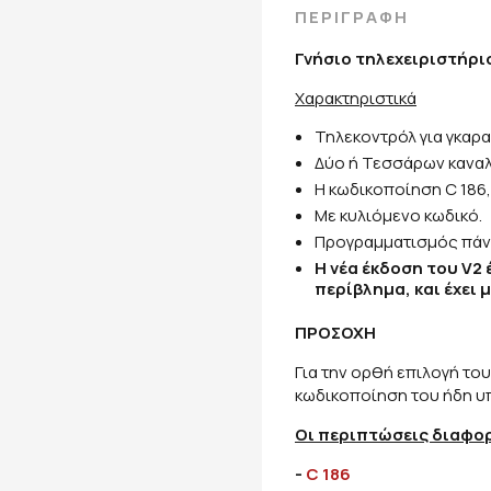
ΠΕΡΙΓΡΑΦΗ
Γνήσιο τηλεχειριστήρ
Χαρακτηριστικά
Τηλεκοντρόλ για γκαρ
Δύο ή Τεσσάρων καναλ
Η κωδικοποίηση C 186,
Με κυλιόμενο κωδικό.
Προγραμματισμός πάν
Η νέα έκδοση του V2 
περίβλημα, και έχει 
ΠΡΟΣΟΧΗ
Για την ορθή επιλογή το
κωδικοποίηση του ήδη υ
Οι περιπτώσεις διαφορ
-
C 186