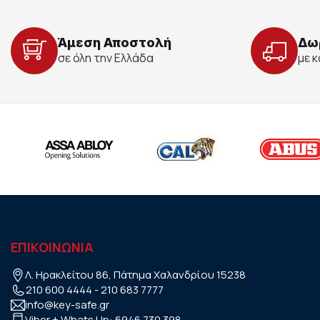
Άμεση Αποστολή
Δω
σε όλη την Ελλάδα
με 
ΕΠΙΚΟΙΝΩΝΙΑ
Λ. Ηρακλείτου 86, Πάτημα Χαλανδρίου 15238
210 600 4444
-
210 683 7777
info@key-safe.gr
Viber + Whats Up:
6946 730 398