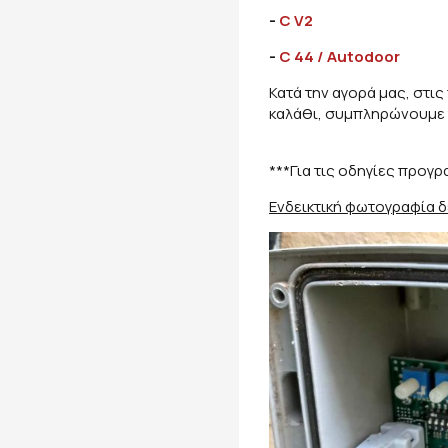
-
C V2
-
C 44 / Autodoor
Κατά την αγορά μας, στι
καλάθι, συμπληρώνουμε τ
***Για τις οδηγίες προγ
Ενδεικτική φωτογραφία δ