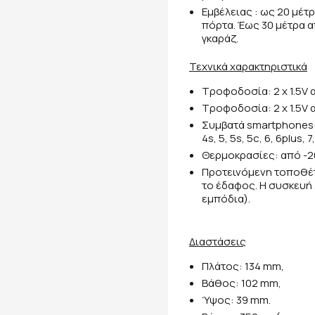
Εμβέλειας : ως 20 μέ
πόρτα. Έως 30 μέτρα 
γκαράζ.
Τεχνικά χαρακτηριστικά
Τροφοδοσία: 2 x 1.5V 
Τροφοδοσία: 2 x 1.5V 
Συμβατά smartphones: A
4s, 5, 5s, 5c, 6, 6plus, 
Θερμοκρασίες: από -20
Προτεινόμενη τοποθέτ
το έδαφος. Η συσκευή 
εμπόδια).
Διαστάσεις
Πλάτος: 134 mm,
Βάθος: 102 mm,
Ύψος: 39 mm.