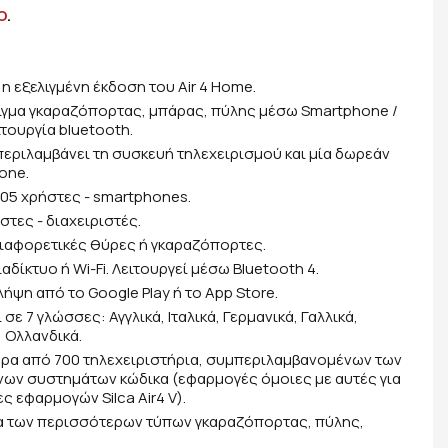
O
.
ι η εξελιγμένη έκδοση του Air 4 Home.
ιγμα γκαραζόπορτας, μπάρας, πύλης μέσω Smartphone /
ιτουργία bluetooth.
περιλαμβάνει τη συσκευή τηλεχειρισμού και μία δωρεάν
one.
 105 χρήστες - smartphones.
ήστες - διαχειριστές.
 διαφορετικές θύρες ή γκαραζόπορτες.
ιαδίκτυο ή Wi-Fi. Λειτουργεί μέσω Bluetooth 4.
ήψη από το Google Play ή το App Store.
σε 7 γλώσσες: Αγγλικά, Ιταλικά, Γερμανικά, Γαλλικά,
, Ολλανδικά.
ρα από 700 τηλεχειριστήρια, συμπεριλαμβανομένων των
νων συστημάτων κώδικα (εφαρμογές όμοιες με αυτές για
 εφαρμογών Silca Air4 V).
μα των περισσότερων τύπων γκαραζόπορτας, πύλης,