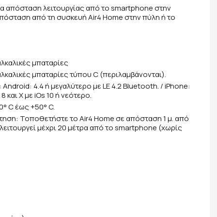
τρα απόσταση λειτουργίας από το smartphone στην
απόσταση από τη συσκευή Air4 Home στην πύλη ή το
αλκαλικές μπαταρίες
αλκαλικές μπαταρίες τύπου C (περιλαμβάνονται).
ndroid: 4.4 ή μεγαλύτερο με LE 4.2 Bluetooth. / iPhone:
7, 8 και X με iOs 10 ή νεότερο.
° C έως +50° C.
ηση: Τοποθετήστε το Air4 Home σε απόσταση 1 μ. από
λειτουργεί μέχρι 20 μέτρα από το smartphone (χωρίς