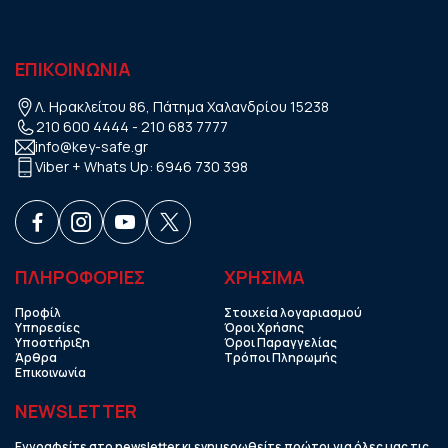
ΕΠΙΚΟΙΝΩΝΙΑ
Λ. Ηρακλείτου 86, Πάτημα Χαλανδρίου 15238
210 600 4444
-
210 683 7777
info@key-safe.gr
Viber + Whats Up:
6946 730 398
ΠΛΗΡΟΦΟΡΙΕΣ
ΧΡHΣΙΜΑ
Προφίλ
Στοιχεία λογαριασμού
Υπηρεσίες
Όροι Χρήσης
Υποστήριξη
Όροι Παραγγελίας
Άρθρα
Τρόποι Πληρωμής
Επικοινωνία
NEWSLETTER
Εγγραφείτε στο newsletter κι ενημερωθείτε πρώτοι για όλες μας τις