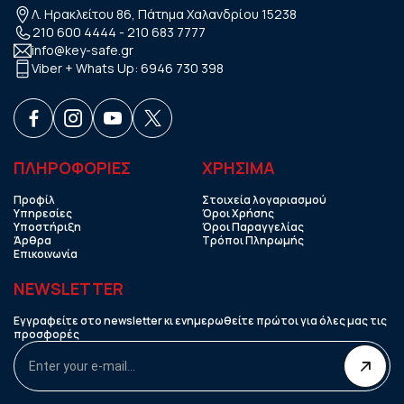
Λ. Ηρακλείτου 86, Πάτημα Χαλανδρίου 15238
210 600 4444
-
210 683 7777
info@key-safe.gr
Viber + Whats Up:
6946 730 398
ΠΛΗΡΟΦΟΡΙΕΣ
ΧΡHΣΙΜΑ
Προφίλ
Στοιχεία λογαριασμού
Υπηρεσίες
Όροι Χρήσης
Υποστήριξη
Όροι Παραγγελίας
Άρθρα
Τρόποι Πληρωμής
Επικοινωνία
NEWSLETTER
Εγγραφείτε στο newsletter κι ενημερωθείτε πρώτοι για όλες μας τις
προσφορές