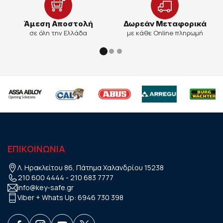
Άμεση Αποστολή
Δωρεάν Μεταφορικά
σε όλη την Ελλάδα
με κάθε Online πληρωμή
ΕΠΙΚΟΙΝΩΝΙΑ
Λ. Ηρακλείτου 86, Πάτημα Χαλανδρίου 15238
210 600 4444
-
210 683 7777
info@key-safe.gr
Viber + Whats Up:
6946 730 398