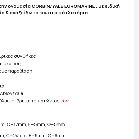
ην ονομασία CORBIN/YALE EUROMARINE , με ειδική
ία & ανοξείδωτα εσωτερικά ελατήρια
αιρικές συνθήκες
σε σκάφος
δους παραβίαση
ιά
 Abloy/Yale
ύλαιμο, βρείτε το πατώντας
εδώ
mm, C=17mm, E=5mm, Ø=5mm
mm, C=24mm, E=6mm, Ø=6mm