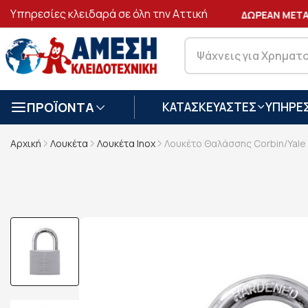
Υπηρεσίες κλειδαρά σε όλη την Αττική
ΑΣΦΑΛΕΙΣ
ΣΥΝΑΛΛΑΓΕΣ
ΔΩΡΕΑΝ ΜΕΤΑΦ
ΠΡΟΪΟΝΤΑ
ΚΑΤΑΣΚΕΥΑΣΤΕΣ
ΥΠΗΡΕΣ
Αρχική
Λουκέτα
Λουκέτα Ιnox
Λουκέτο Θαλάσσης Corbin/Yale