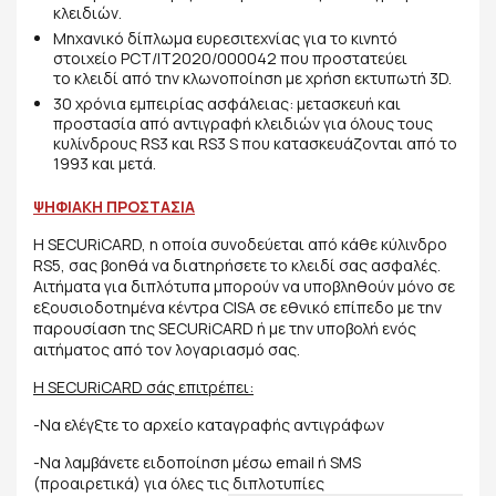
κλειδιών.
Μηχανικό δίπλωμα ευρεσιτεχνίας για το κινητό
στοιχείο PCT/IT2020/000042 που προστατεύει
το κλειδί από την κλωνοποίηση με χρήση εκτυπωτή 3D.
30 χρόνια εμπειρίας ασφάλειας: μετασκευή και
προστασία από αντιγραφή κλειδιών για όλους τους
κυλίνδρους RS3 και RS3 S που κατασκευάζονται από το
1993 και μετά.
ΨΗΦΙΑΚΗ ΠΡΟΣΤΑΣΙΑ
Η SECURiCARD, η οποία συνοδεύεται από κάθε κύλινδρο
RS5, σας βοηθά να διατηρήσετε το κλειδί σας ασφαλές.
Αιτήματα για διπλότυπα μπορούν να υποβληθούν μόνο σε
εξουσιοδοτημένα κέντρα CISA σε εθνικό επίπεδο με την
παρουσίαση της SECURiCARD ή με την υποβολή ενός
αιτήματος από τον λογαριασμό σας.
Η SECURiCARD σάς επιτρέπει:
-Να ελέγξτε το αρχείο καταγραφής αντιγράφων
-Να λαμβάνετε ειδοποίηση μέσω email ή SMS
(προαιρετικά) για όλες τις διπλοτυπίες