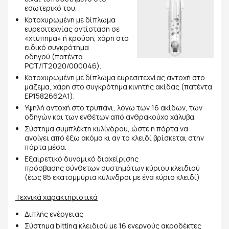
εσωτερικό του.
Κατοχυρωμένη με δίπλωμα
ευρεσιτεχνίας αντίσταση σε
«χτύπημα» ή κρούση, χάρη στο
ειδικό συγκρότημα
οδηγού (πατέντα
PCT/IT2020/000046).
Κατοχυρωμένη με δίπλωμα ευρεσιτεχνίας αντοχή στο
μάζεμα, χάρη στο συγκρότημα κινητής ακίδας (πατέντα
EP1582662A1).
Υψηλή αντοχή στο τρυπάνι, λόγω των 16 ακίδων, των
οδηγών και των ενθέτων από ανθρακούχο χάλυβα.
Σύστημα συμπλέκτη κυλίνδρου, ώστε η πόρτα να
ανοίγει από έξω ακόμα κι αν το κλειδί βρίσκεται στην
πόρτα μέσα.
Εξαιρετικό δυναμικό διαχείρισης
πρόσβασης σύνθετων συστημάτων κύριου κλειδιού
(έως 85 εκατομμύρια κύλινδροι με ένα κύριο κλειδί)
Τεχνικά χαρακτηριστικά
Διπλής ενέργειας
Σύστημα bitting κλειδιού με 16 ενεργούς ακροδέκτες