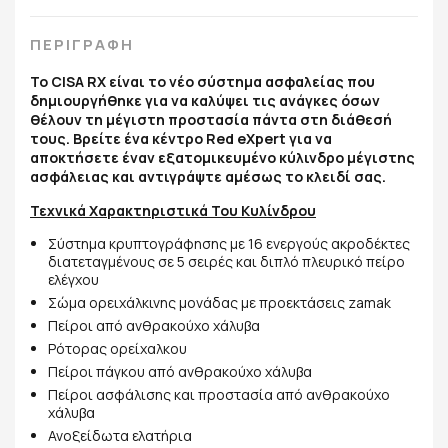
ΠΕΡΙΓΡΑΦΗ
Το CISA RX είναι το νέο σύστημα ασφαλείας που
δημιουργήθηκε για να καλύψει τις ανάγκες όσων
θέλουν τη μέγιστη προστασία πάντα στη διάθεσή
τους. Βρείτε ένα κέντρο Red eXpert για να
αποκτήσετε έναν εξατομικευμένο κύλινδρο μέγιστης
ασφάλειας και αντιγράψτε αμέσως το κλειδί σας.
Τεχνικά Χαρακτηριστικά Του Κυλίνδρου
Σύστημα κρυπτογράφησης με 16 ενεργούς ακροδέκτες
διατεταγμένους σε 5 σειρές και διπλό πλευρικό πείρο
ελέγχου
Σώμα ορειχάλκινης μονάδας με προεκτάσεις zamak
Πείροι από ανθρακούχο χάλυβα
Ρότορας ορείχαλκου
Πείροι πάγκου από ανθρακούχο χάλυβα
Πείροι ασφάλισης και προστασία από ανθρακούχο
χάλυβα
Ανοξείδωτα ελατήρια