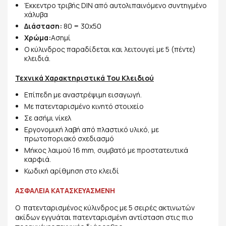
Έκκεντρο τριβής DIN από αυτολιπαινόμενο συντηγμένο
χάλυβα
Διάσταση:
80 = 30x50
Χρώμα:
Ασημί
Ο κύλινδρος παραδίδεται και λειτουγεί με 5 (πέντε)
κλειδιά.
Τεχνικά Χαρακτηριστικά Του Κλειδιού
Επίπεδη με αναστρέψιμη εισαγωγή.
Με πατενταρισμένο κινητό στοιχείο
Σε ασήμι νίκελ
Εργονομική λαβή από πλαστικό υλικό, με
πρωτοποριακό σχεδιασμό
Μήκος λαιμού 16 mm, συμβατό με προστατευτικά
καρφιά.
Κωδική αρίθμηση στο κλειδί
ΑΣΦΑΛΕΙΑ ΚΑΤΑΣΚΕΥΑΣΜΕΝΗ
Ο πατενταρισμένος κύλινδρος με 5 σειρές ακτινωτών
ακίδων εγγυάται πατενταρισμένη αντίσταση στις πιο