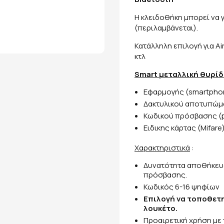
Η κλειδοθήκη μπορεί να γ
(περιλαμβάνεται).
Κατάλληλη επιλογή για Ai
κτλ
Smart μεταλλική θυρίδ
Eφαρμογής (smartpho
Δακτυλικού αποτυπώματ
Κωδικού πρόσβασης (
Ειδικης κάρτας (Mifare
Χαρακτηριστικά
:
Δυνατότητα αποθήκευσ
πρόσβασης.
Κωδικός 6-16 ψηφίων
Επιλογή να τοποθετηθ
λουκέτο.
Προαιρετική χρήση με 