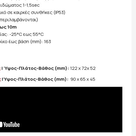
ειδώματος 1-1,5sec
ικό σε καιρκές συνθήκες (IP53)
 περιλαμβάνονται)
έως 10m
ίας: -25°C εως 55°C
ίκο έως βάση (mm): 163
ς
| Ύψος-Πλάτος-Βάθος (mm):
122 x 72x 52
ς
|Ύψος-Πλάτος-Βάθος (mm):
90 x 65 x 45