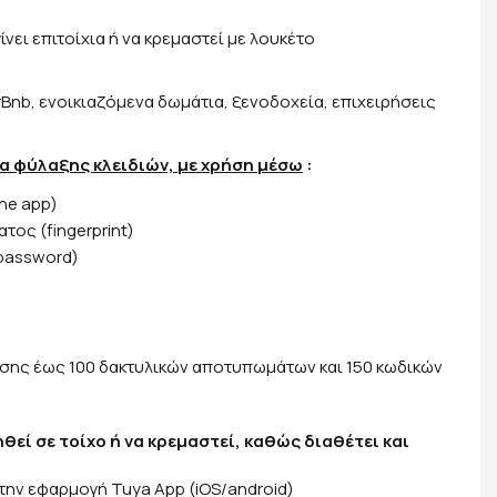
ίνει επιτοίχια ή να κρεμαστεί με λουκέτο
rBnb, ενοικιαζόμενα δωμάτια, ξενοδοχεία, επιχειρήσεις
α φύλαξης κλειδιών, με χρήση μέσω
:
ne app)
ος (fingerprint)
password)
)
ης έως 100 δακτυλικών αποτυπωμάτων και 150 κωδικών
εί σε τοίχο ή να κρεμαστεί, καθώς διαθέτει και
την εφαρμογή Tuya App (iOS/android)