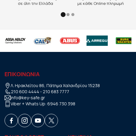
σε όλη την Ελλάδα
με κάθε Online πληρωμή
ΕΠΙΚΟΙΝΩΝΙΑ
Λ. Ηρακλείτου 86, Πάτημα Χαλανδρίου 15238
210 600 4444
-
210 683 7777
info@key-safe.gr
Viber + Whats Up:
6946 730 398