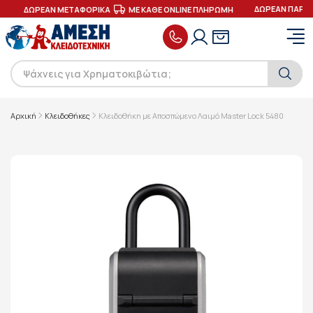
ΔΩΡΕΑΝ ΠΑΡΑΔ
ΔΩΡΕΑΝ ΜΕΤΑΦΟΡΙΚΑ
ΜΕ ΚΑΘΕ ONLINE ΠΛΗΡΩΜΗ
Αρχική
Κλειδοθήκες
Κλειδοθήκη με Αποσπώμενο Λαιμό Master Lock 5480