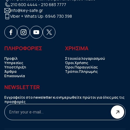
210 600 4444
-
210 683 7777
info@key-safe.gr
Viber + Whats Up:
6946 730 398
ΠΛΗΡΟΦΟΡΙΕΣ
ΧΡHΣΙΜΑ
Προφίλ
Στοιχεία λογαριασμού
Υπηρεσίες
Όροι Χρήσης
Υποστήριξη
Όροι Παραγγελίας
Άρθρα
Τρόποι Πληρωμής
Επικοινωνία
NEWSLETTER
Εγγραφείτε στο newsletter κι ενημερωθείτε πρώτοι για όλες μας τις
προσφορές