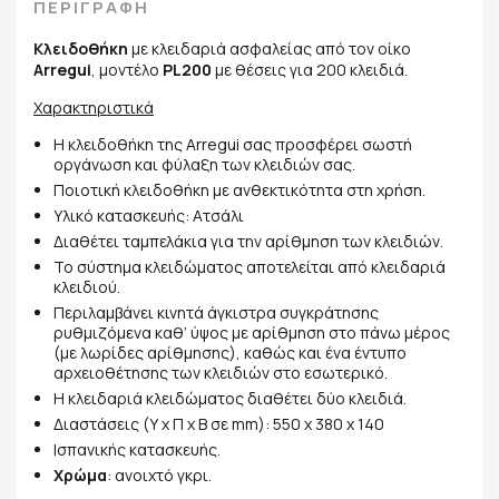
ΠΕΡΙΓΡΑΦΗ
Κλειδοθήκη
με κλειδαριά ασφαλείας από τον οίκο
Arregui
, μοντέλο
PL200
με θέσεις για 200 κλειδιά.
Χαρακτηριστικά
Η κλειδοθήκη της Arregui σας προσφέρει σωστή
οργάνωση και φύλαξη των κλειδιών σας.
Ποιοτική κλειδοθήκη με ανθεκτικότητα στη χρήση.
Υλικό κατασκευής: Ατσάλι
Διαθέτει ταμπελάκια για την αρίθμηση των κλειδιών.
Το σύστημα κλειδώματος αποτελείται από κλειδαριά
κλειδιού.
Περιλαμβάνει κινητά άγκιστρα συγκράτησης
ρυθμιζόμενα καθ’ ύψος με αρίθμηση στο πάνω μέρος
(με λωρίδες αρίθμησης), καθώς και ένα έντυπο
αρχειοθέτησης των κλειδιών στο εσωτερικό.
H κλειδαριά κλειδώματος διαθέτει δύο κλειδιά.
Διαστάσεις (Υ x Π x Β σε mm): 550 x 380 x 140
Ισπανικής κατασκευής.
Χρώμα
: ανοιχτό γκρι.