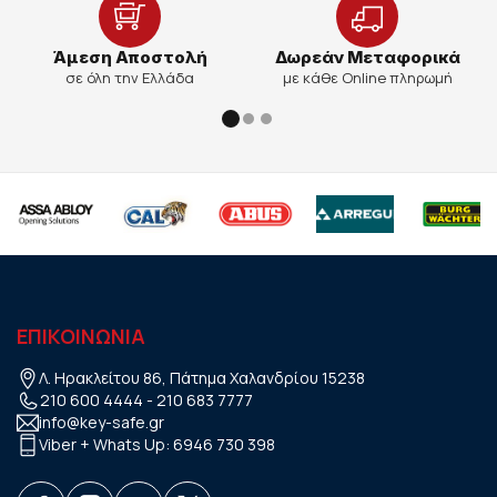
Άμεση Αποστολή
Δωρεάν Μεταφορικά
σε όλη την Ελλάδα
με κάθε Online πληρωμή
ΕΠΙΚΟΙΝΩΝΙΑ
Λ. Ηρακλείτου 86, Πάτημα Χαλανδρίου 15238
210 600 4444
-
210 683 7777
info@key-safe.gr
Viber + Whats Up:
6946 730 398