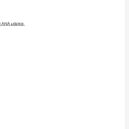
α ANA μάρκα: