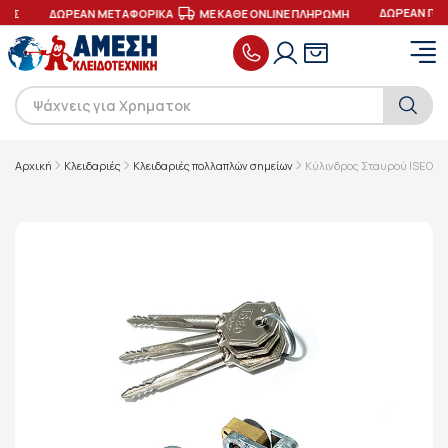
ΔΩΡΕΑΝ ΠΑΡ
ΕΣ
ΔΩΡΕΑΝ ΜΕΤΑΦΟΡΙΚΑ
ΜΕ ΚΑΘΕ ONLINE ΠΛΗΡΩΜΗ
Αρχική
Κλειδαριές
Κλειδαριές πολλαπλών σημείων
Κύλινδρος Σταυρού ISEO