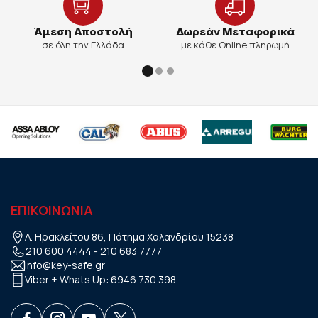
Άμεση Αποστολή
Δωρεάν Μεταφορικά
σε όλη την Ελλάδα
με κάθε Online πληρωμή
ΕΠΙΚΟΙΝΩΝΙΑ
Λ. Ηρακλείτου 86, Πάτημα Χαλανδρίου 15238
210 600 4444
-
210 683 7777
info@key-safe.gr
Viber + Whats Up:
6946 730 398