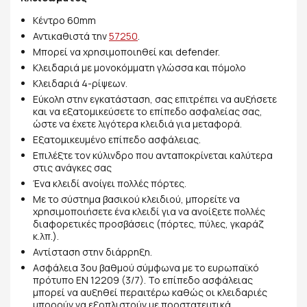
Κέντρο 60mm
Αντικαθιστά την
57250
.
Μπορεί να χρησιμοποιηθεί και defender.
Κλειδαριά με μονοκόμματη γλώσσα και πόμολο
Κλειδαριά 4-ρίψεων.
Εύκολη στην εγκατάσταση, σας επιτρέπει να αυξήσετε
και να εξατομικεύσετε το επίπεδο ασφαλείας σας,
ώστε να έχετε λιγότερα κλειδιά για μεταφορά.
Εξατομικευμένο επίπεδο ασφάλειας.
Επιλέξτε τον κύλινδρο που ανταποκρίνεται καλύτερα
στις ανάγκες σας
Ένα κλειδί ανοίγει πολλές πόρτες.
Με το σύστημα βασικού κλειδιού, μπορείτε να
χρησιμοποιήσετε ένα κλειδί για να ανοίξετε πολλές
διαφορετικές προσβάσεις (πόρτες, πύλες, γκαράζ
κ.λπ.).
Αντίσταση στην διάρρηξη.
Ασφάλεια 3ου βαθμού σύμφωνα με το ευρωπαϊκό
πρότυπο EN 12209 (3/7). Το επίπεδο ασφάλειας
μπορεί να αυξηθεί περαιτέρω καθώς οι κλειδαριές
μπορούν να εξοπλιστούν με προστατευτικά