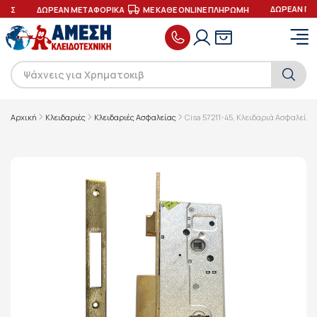
ΔΩΡΕΑΝ ΠΑ
ΓΕΣ
ΔΩΡΕΑΝ ΜΕΤΑΦΟΡΙΚΑ
ΜΕ ΚΑΘΕ ONLINE ΠΛΗΡΩΜΗ
Αρχική
Κλειδαριές
Κλειδαριές Ασφαλείας
Cisa 57211-45, Κλειδαριά Ασφαλείας