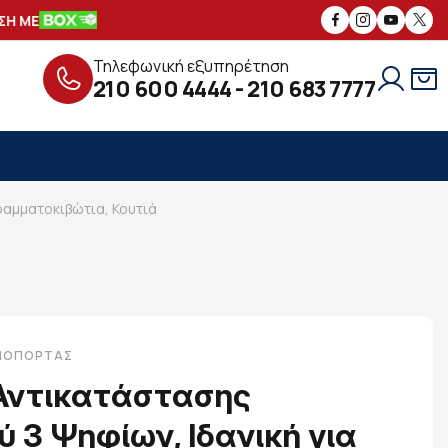
 ΜΕ
ΑΣΦΑΛΕΙΣ
ΣΥΝΑΛΛΑΓΕΣ
ΔΩΡΕ
Τηλεφωνική εξυπηρέτηση
210 600 4444
-
210 683 7777
ραμματοκιβώτια, Κουτιά
ΑΜΌΠΟΡΤΑΣ
 Αντικατάστασης
 3 Ψηφίων, Ιδανική για