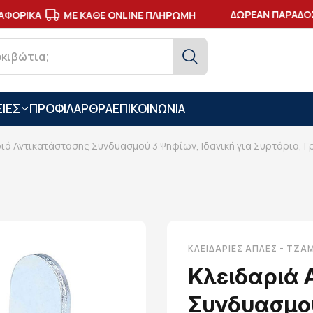
ΔΩΡΕΑΝ ΠΑΡΑΔΟΣΗ
ΦΟΡΙΚΑ
ΜΕ ΚΑΘΕ ONLINE ΠΛΗΡΩΜΗ
ΙΕΣ
ΠΡΟΦΙΛ
ΑΡΘΡΑ
ΕΠΙΚΟΙΝΩΝΙΑ
ιά Αντικατάστασης Συνδυασμού 3 Ψηφίων, Ιδανική για Συρτάρια, Γ
ΚΛΕΙΔΑΡΙΈΣ ΑΠΛΈΣ - ΤΖ
Κλειδαριά
Συνδυασμού