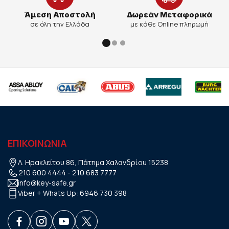
Άμεση Αποστολή
Δωρεάν Μεταφορικά
σε όλη την Ελλάδα
με κάθε Online πληρωμή
ΕΠΙΚΟΙΝΩΝΙΑ
Λ. Ηρακλείτου 86, Πάτημα Χαλανδρίου 15238
210 600 4444
-
210 683 7777
info@key-safe.gr
Viber + Whats Up:
6946 730 398