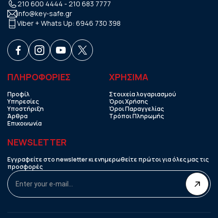
210 600 4444
-
210 683 7777
info@key-safe.gr
Viber + Whats Up:
6946 730 398
ΠΛΗΡΟΦΟΡΙΕΣ
ΧΡHΣΙΜΑ
Προφίλ
Στοιχεία λογαριασμού
Υπηρεσίες
Όροι Χρήσης
Υποστήριξη
Όροι Παραγγελίας
Άρθρα
Τρόποι Πληρωμής
Επικοινωνία
NEWSLETTER
Εγγραφείτε στο newsletter κι ενημερωθείτε πρώτοι για όλες μας τις
προσφορές