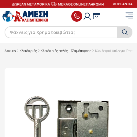
ΔΩΡΕΑΝ ΠΑΡΑ
Σ
ΔΩΡΕΑΝ ΜΕΤΑΦΟΡΙΚΑ
ΜΕ ΚΑΘΕ ONLINE ΠΛΗΡΩΜΗ
Αρχική
Κλειδαριές
Κλειδαριές απλές - Τζαμόπορτας
Κλειδαριά Απλή για Έπιπλ