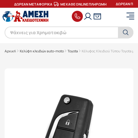
ΔΩΡΕΑΝ ΠΑΡ
ΕΣ
ΔΩΡΕΑΝ ΜΕΤΑΦΟΡΙΚΑ
ΜΕ ΚΑΘΕ ONLINE ΠΛΗΡΩΜΗ
Αρχική
Κελύφη κλειδιών auto-moto
Toyota
Κέλυφος Κλειδιού Τύπου Toyota με 