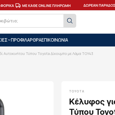
ΔΩΡΕΑΝ ΠΑΡΑΔΟΣΗ
ΟΡΙΚΑ
ΜΕ ΚΑΘΕ ONLINE ΠΛΗΡΩΜΗ
ΙΕΣ
ΠΡΟΦΙΛ
ΑΡΘΡΑ
ΕΠΙΚΟΙΝΩΝΙΑ
ιδί Αυτοκινήτου Τύπου Toyota Δίκουμπο με Λάμα TOY43
TOYOTA
Κέλυφος γι
Τύπου Toyo