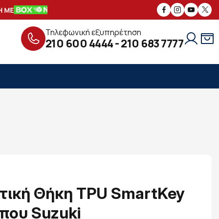
ΜΕ
ΑΣΦΑΛΕΙΣ
ΣΥΝΑΛΛΑΓΕΣ
ΔΩΡΕΑ
Τηλεφωνική εξυπηρέτηση
210 600 4444
-
210 683 7777
τική Θήκη TPU SmartKey
ύπου Suzuki