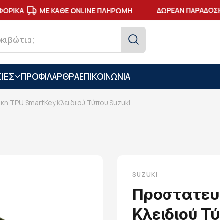
ΔΩΡΕΑΝ ΠΑΡΑΔΟΣΗ 
ΟΡΙΚΑ
ΜΕ ΚΑΘΕ ONLINE ΠΛΗΡΩΜΗ
ΙΕΣ
ΠΡΟΦΙΛ
ΑΡΘΡΑ
ΕΠΙΚΟΙΝΩΝΙΑ
κη TPU SmartKey Κλειδιού Τύπου Suzuki
SUZUKI
Προστατευ
Κλειδιού Τ