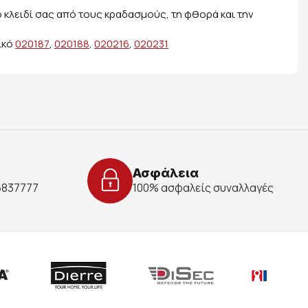
 κλειδί σας από τους κραδασμούς, τη φθορά και την
ικό
020187
,
020188
,
020216
,
020231
Ασφάλεια
 6837777
100% ασφαλείς συναλλαγές